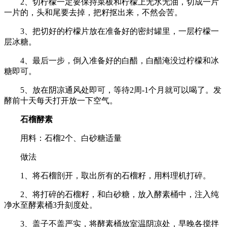
2、切柠檬一定要保持菜板和柠檬上无水无油，切成一片
一片的，头和尾要去掉，把籽抠出来，不然会苦。
3、把切好的柠檬片放在准备好的密封罐里，一层柠檬一
层冰糖。
4、最后一步，倒入准备好的白醋，白醋淹没过柠檬和冰
糖即可。
5、放在阴凉通风处即可，等待2周-1个月就可以喝了。发
酵前十天每天打开放一下空气。
石榴酵素
用料：石榴2个、白砂糖适量
做法
1、将石榴剖开，取出所有的石榴籽，用料理机打碎。
2、将打碎的石榴籽，和白砂糖，放入酵素桶中，注入纯
净水至酵素桶3升刻度处。
3、盖子不盖严实，将酵素桶放室温阴凉处，早晚各搅拌