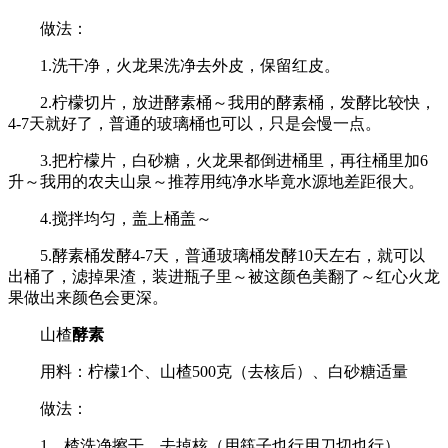
做法：
1.洗干净，火龙果洗净去外皮，保留红皮。
2.柠檬切片，放进酵素桶～我用的酵素桶，发酵比较快，
4-7天就好了，普通的玻璃桶也可以，只是会慢一点。
3.把柠檬片，白砂糖，火龙果都倒进桶里，再往桶里加6
升～我用的农夫山泉～推荐用纯净水毕竟水源地差距很大。
4.搅拌均匀，盖上桶盖～
5.酵素桶发酵4-7天，普通玻璃桶发酵10天左右，就可以
出桶了，滤掉果渣，装进瓶子里～被这颜色美翻了～红心火龙
果做出来颜色会更深。
山楂
酵素
用料：柠檬1个、山楂500克（去核后）、白砂糖适量
做法：
1、楂洗净擦干，去掉核（用筷子也行用刀切也行）。