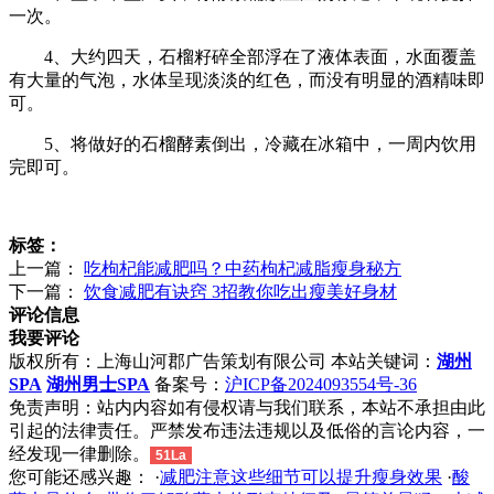
一次。
4、大约四天，石榴籽碎全部浮在了液体表面，水面覆盖
有大量的气泡，水体呈现淡淡的红色，而没有明显的酒精味即
可。
5、将做好的石榴酵素倒出，冷藏在冰箱中，一周内饮用
完即可。
标签：
上一篇：
吃枸杞能减肥吗？中药枸杞减脂瘦身秘方
下一篇：
饮食减肥有诀窍 3招教你吃出瘦美好身材
评论信息
我要评论
版权所有：上海山河郡广告策划有限公司 本站关键词：
湖州
SPA
湖州男士SPA
备案号：
沪ICP备2024093554号-36
免责声明：站内内容如有侵权请与我们联系，本站不承担由此
引起的法律责任。严禁发布违法违规以及低俗的言论内容，一
经发现一律删除。
51La
您可能还感兴趣： ·
减肥注意这些细节可以提升瘦身效果
·
酸