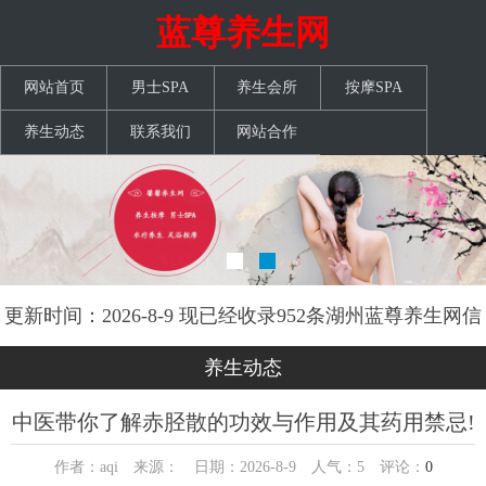
蓝尊养生网
网站首页
男士SPA
养生会所
按摩SPA
养生动态
联系我们
网站合作
更新时间：2026-8-9 现已经收录952条湖州蓝尊养生网信
息
养生动态
中医带你了解赤胫散的功效与作用及其药用禁忌!
作者：aqi 来源： 日期：2026-8-9 人气：
5
评论：
0