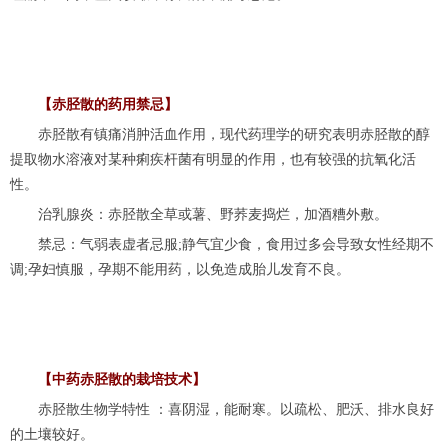
【赤胫散的药用禁忌】
赤胫散有镇痛消肿活血作用，现代药理学的研究表明赤胫散的醇
提取物水溶液对某种痢疾杆菌有明显的作用，也有较强的抗氧化活
性。
治乳腺炎：赤胫散全草或薯、野荞麦捣烂，加酒糟外敷。
禁忌：气弱表虚者忌服;静气宜少食，食用过多会导致女性经期不
调;孕妇慎服，孕期不能用药，以免造成胎儿发育不良。
【中药赤胫散的栽培技术】
赤胫散生物学特性 ：喜阴湿，能耐寒。以疏松、肥沃、排水良好
的土壤较好。