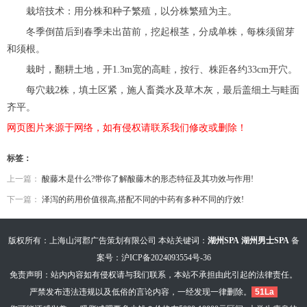
栽培技术：用分株和种子繁殖，以分株繁殖为主。
冬季倒苗后到春季未出苗前，挖起根茎，分成单株，每株须留芽
和须根。
栽时，翻耕土地，开1.3m宽的高畦，按行、株距各约33cm开穴。
每穴栽2株，填土区紧，施人畜粪水及草木灰，最后盖细土与畦面
齐平。
网页图片来源于网络，如有侵权请联系我们修改或删除！
标签：
上一篇：
酸藤木是什么?带你了解酸藤木的形态特征及其功效与作用!
下一篇：
泽泻的药用价值很高,搭配不同的中药有多种不同的疗效!
版权所有：上海山河郡广告策划有限公司 本站关键词：
湖州SPA
湖州男士SPA
备
案号：
沪ICP备2024093554号-36
免责声明：站内内容如有侵权请与我们联系，本站不承担由此引起的法律责任。
严禁发布违法违规以及低俗的言论内容，一经发现一律删除。
51La