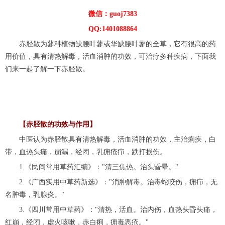
微信：guoj7383
QQ:1401088864
赤胫散为蓼科植物缺腰叶蓼或华缺腰叶蓼的全草，它有很高的药
用价值，具有清热解毒，活血消肿的功效，可治疗多种疾病，下面我
们来一起了解一下赤胫散。
【赤胫散的功效与作用】
中医认为赤胫散具有清热解毒，活血消肿的功效，主治痢疾，白
带，血热头痛，崩漏，经闭，乳痈疮疖，跌打损伤。
1.《民间常用草药汇编》："清三焦热。治头昏晕。"
2.《广西实用中草药新选》："消肿解毒。治毒蛇咬伤，痈疖，无
名肿毒，乳腺炎。"
3.《四川常用中草药》："清热，活血。治内伤，血热头昏头痛，
红崩，经闭，虚火咳嗽，赤白痢，痈毒恶疮。"