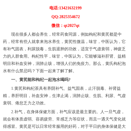
电话:13421632199
QQ:2825354672
微信：qt2027qt
现在很多人都会养生，经常药食同源，例如枸杞和黄芪都是中
药，经常有些人就拿来泡水养生，黄芪性微温，味甘，中医认为，它
有补气固表，利尿脱毒，生肌退肿的功效，适宜于气虚衰弱，神疲乏
力的人群食用。枸杞性平，味甘，中医认为，它能够滋补肝肾、益精
明目和补血安神，润肺止咳，增强人们的免疫力。那么，黄氏枸杞泡
水有什么禁忌吗？下面一起来了解了解。
一、黄芪能和枸杞一起泡水喝吗?
1.黄芪和枸杞茶具有养阴补气、益气固表，止汗脱毒、补肾益
精，养肝明目，补血安神，生津止渴，润肺止咳、生肌、利尿、气虚
衰弱、倦怠乏力之功效。
2.补气，在身体保健方面，补气应该是最主要的。人一旦气虚，
就会有体质虚弱、容易疲劳、常感乏力等症状，而且一遇天气变化就
得感冒。黄芪是可以日常经常服用的好药，对于平日的身体保健是大