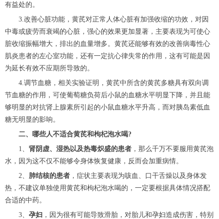
有益处的。
3.改善心脏功能，黄芪对正常人体心脏有加强收缩的功效，对因
中毒或疲劳而衰竭的心脏，强心的效果更加显著，主要表现为可使心
脏收缩振幅增大，排出的血量增多。黄芪还能够有效的改善病毒性心
肌炎患者的左心室功能，还有一定抗心律失常的作用，这有可能是因
为延长有效不应期所导致的。
4.调节血糖，相关实验证明，黄芪中所含的黄芪多糖具有双向调
节血糖的作用，可使葡萄糖负荷后小鼠的血糖水平明显下降，并且能
够明显的对抗肾上腺素所引起的小鼠血糖水平升高，而对胰岛素低血
糖无明显的影响。
二、哪些人不适合黄芪和枸杞泡水喝?
1、
肾阴虚、湿热以及热毒炽盛的患者
，那么千万不要服用黄芪泡
水，因为这不仅不能够令身体恢复健康，反而会加重病情。
2、
肺结核的患者
，症状主要表现为咳血、口干舌燥以及身体发
热，不建议单独使用黄芪和枸杞泡水喝的，一定要根据具体情况搭配
合适的中药。
3、
孕妇
，因为很有可能导致滑胎，对胎儿和孕妇造成伤害，特别