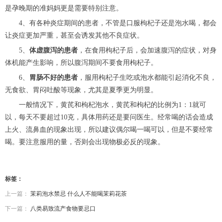
是孕晚期的准妈妈更是需要特别注意。
4、有各种炎症期间的患者，不管是口服枸杞子还是泡水喝，都会
让炎症更加严重，甚至会诱发其他不良症状。
5、
体虚腹泻的患者
，在食用枸杞子后，会加速腹泻的症状，对身
体机能产生影响，所以腹泻期间不要食用枸杞子。
6、
胃肠不好的患者
，服用枸杞子生吃或泡水都能引起消化不良，
无食欲、胃闷吐酸等现象，尤其是夏季更为明显。
一般情况下，黄芪和枸杞泡水，黄芪和枸杞的比例为1：1就可
以，每天不要超过10克，具体用药还是要问医生。经常喝的话会造成
上火、流鼻血的现象出现，所以建议偶尔喝一喝可以，但是不要经常
喝。要注意服用的量，否则会出现物极必反的现象。
标签：
上一篇：
茉莉泡水禁忌 什么人不能喝茉莉花茶
下一篇：
八类易致流产食物要忌口