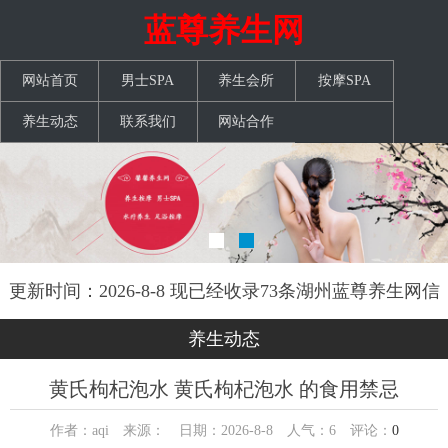
蓝尊养生网
网站首页
男士SPA
养生会所
按摩SPA
养生动态
联系我们
网站合作
更新时间：2026-8-8 现已经收录73条湖州蓝尊养生网信
息
养生动态
黄氏枸杞泡水 黄氏枸杞泡水 的食用禁忌
作者：aqi 来源： 日期：2026-8-8 人气：
6
评论：
0